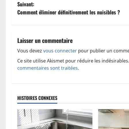
a
Suivant:
v
Comment éliminer définitivement les nuisibles ?
i
g
Laisser un commentaire
a
Vous devez
vous connecter
pour publier un comme
t
Ce site utilise Akismet pour réduire les indésirables
commentaires sont traitées
.
i
o
n
HISTOIRES CONNEXES
d
’