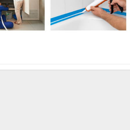
caces pour résoudre
10 astuces pour réussir ses joints
 canalisations
de silicone comme un pro