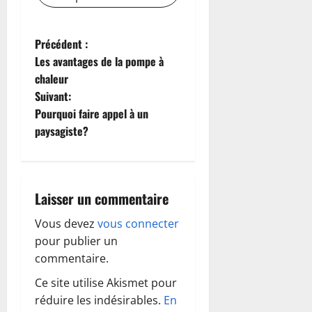
N
Précédent :
Les avantages de la pompe à
a
chaleur
Suivant:
v
Pourquoi faire appel à un
i
paysagiste?
g
a
Laisser un commentaire
t
Vous devez
vous connecter
pour publier un
i
commentaire.
o
Ce site utilise Akismet pour
réduire les indésirables.
En