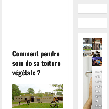
Comment pendre
soin de sa toiture
végétale ?
Modern
villa
with
colored
led
lights
at
night.