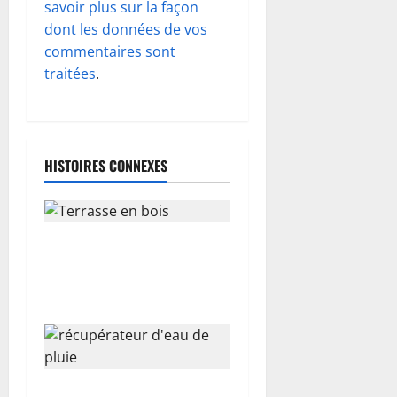
n
savoir plus sur la façon
d
dont les données de vos
commentaires sont
’
traitées
.
a
r
HISTOIRES CONNEXES
t
i
Pose de lames de terrasse
c
sur plots : guide complet et
l
conseils pratiques
e
Comment intégrer