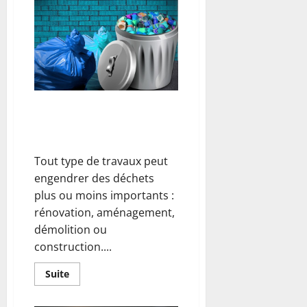
rénovation
du
logement
avant
la
mise
en
location
Comment et pourquoi
revaloriser les déchets
engendrés par des travaux ?
Tout type de travaux peut
engendrer des déchets
plus ou moins importants :
rénovation, aménagement,
démolition ou
construction....
En
Suite
savoir
plus
sur