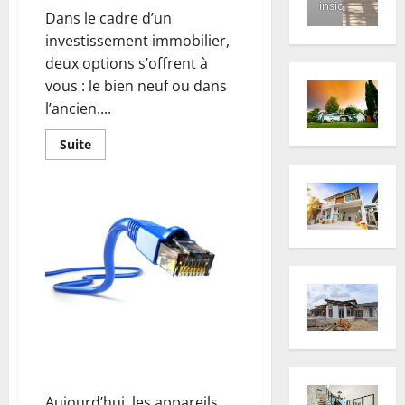
inside
Dans le cadre d’un
investissement immobilier,
deux options s’offrent à
vous : le bien neuf ou dans
l’ancien....
En
Suite
savoir
plus
sur
Investissement
immobilier
:
est-
il
rentable
d’acheter
un
bien
avec
travaux
?
Prise RJ45 : quels sont ses
avantages ?
Aujourd’hui, les appareils