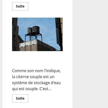
En
Suite
savoir
plus
sur
Chasseur
immobilier
:
comment
bien
choisir
?
Une citerne souple, qu’est ce
que c’est ?
Comme son nom l’indique,
la citerne souple est un
système de stockage d’eau
qui est souple. C’est...
En
Suite
savoir
plus