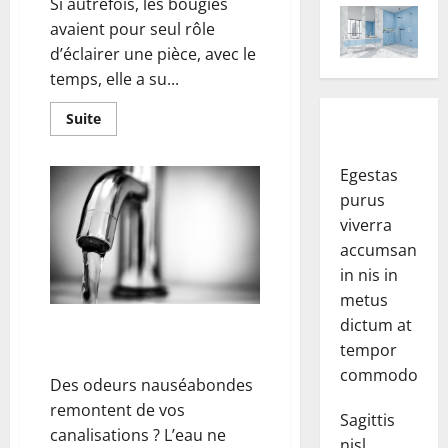
Si autrefois, les bougies
avaient pour seul rôle
d’éclairer une pièce, avec le
temps, elle a su...
En
Suite
savoir
plus
sur
Egestas
Bougies
décoratives
purus
:
comment
viverra
les
créer
accumsan
et
les
in nis in
utiliser
metus
dans
la
dictum at
Comment déboucher ses
maison
?
tempor
canalisations ?
commodo.
Des odeurs nauséabondes
remontent de vos
Sagittis
canalisations ? L’eau ne
nisl