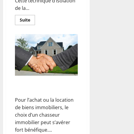
Cette technique d’isolation
de la...
En
Suite
savoir
plus
sur
L’importance
de
l’isolation
de
la
toiture
Chasseur immobilier : comment
bien choisir ?
Pour l’achat ou la location
de biens immobiliers, le
choix d’un chasseur
immobilier peut s’avérer
fort bénéfique....