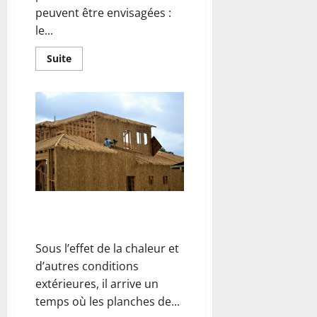
peuvent être envisagées :
le...
En
Suite
savoir
plus
sur
Pourquoi
utiliser
du
Sylomer
pour
isoler
les
vibrations
d’un
batiment
?
Renover des planches de rives :
Mode d’emploi
Sous l’effet de la chaleur et
d’autres conditions
extérieures, il arrive un
temps où les planches de...