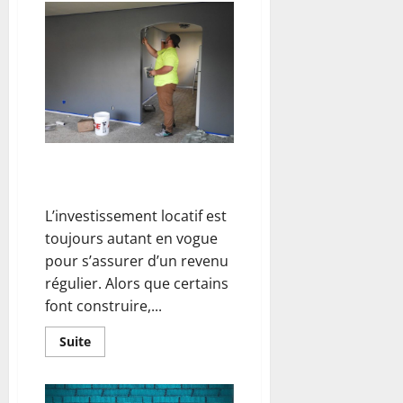
Comment
choisir
un
plafonnier
pour
un
intérieur
déco
réussi
?
La rénovation du logement
avant la mise en location
L’investissement locatif est
toujours autant en vogue
pour s’assurer d’un revenu
régulier. Alors que certains
font construire,...
En
Suite
savoir
plus
sur
La