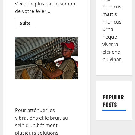
s’écoule plus par le siphon
rhoncus
de votre évier...
mattis
rhoncus
En
Suite
savoir
urna
plus
sur
neque
Comment
viverra
déboucher
ses
eleifend
canalisations
?
pulvinar.
Pourquoi utiliser du Sylomer
pour isoler les vibrations d’un
POPULAR
batiment ?
POSTS
Pour atténuer les
vibrations et le bruit au
sein d’un bâtiment,
plusieurs solutions