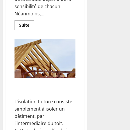
sensibilité de chacun.
Néanmoins,...
En
Suite
savoir
plus
sur
Comment
réaliser
des
objets
en
fil
de
fer
?
L’importance de l’isolation de la
toiture
L’isolation toiture consiste
simplement à isoler un
bâtiment, par
l’intermédiaire du toit.