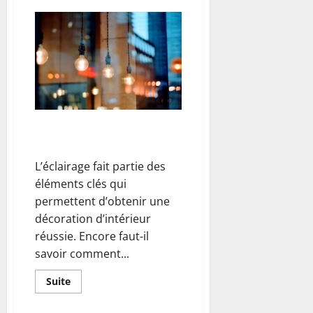
sur
Comment
changer
un
rouleau
palpeur
sur
une
épareuse
?
Comment choisir un plafonnier
pour un intérieur déco réussi ?
L’éclairage fait partie des
éléments clés qui
permettent d’obtenir une
décoration d’intérieur
réussie. Encore faut-il
savoir comment...
En
Suite
savoir
plus
sur