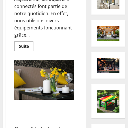
connectés font partie de
notre quotidien. En effet,
nous utilisons divers
équipements fonctionnant
grâce...
En
Suite
savoir
plus
sur
Prise
RJ45
:
quels
sont
ses
avantages
?
Bougies décoratives : comment
les créer et les utiliser dans la
maison ?