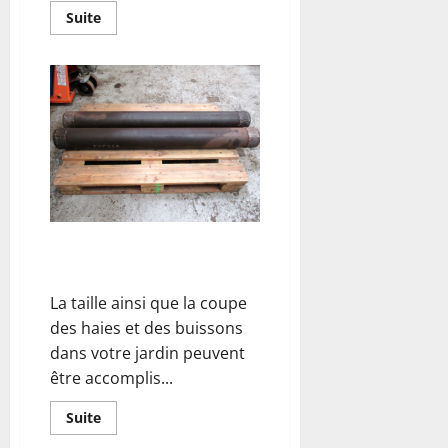
En
Suite
savoir
plus
sur
Renover
des
planches
de
rives
:
Mode
d’emploi
Comment changer un rouleau
palpeur sur une épareuse ?
La taille ainsi que la coupe
des haies et des buissons
dans votre jardin peuvent
être accomplis...
En
Suite
savoir
plus