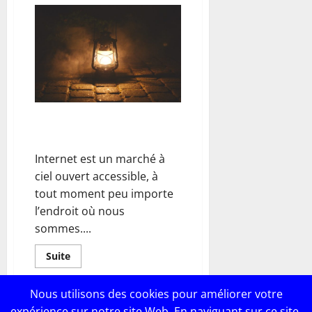
sur
Une
citerne
souple,
qu’est
ce
que
c’est ?
Les avantages d’acheter une
lampe sur les magasins en ligne
Internet est un marché à
ciel ouvert accessible, à
tout moment peu importe
l’endroit où nous
sommes....
En
Suite
savoir
plus
sur
Nous utilisons des cookies pour améliorer votre
Les
avantages
expérience sur notre site Web. En naviguant sur ce site,